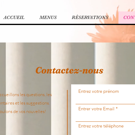
ACCUEIL
MENUS
RÈSERVATIONS
CON
Contactez-nous
Entrez votre prénom
cueillons les questions, les
taires et les suggestions.
Entrer votre Email
oulons de vos nouvelles!
Entrez votre téléphone