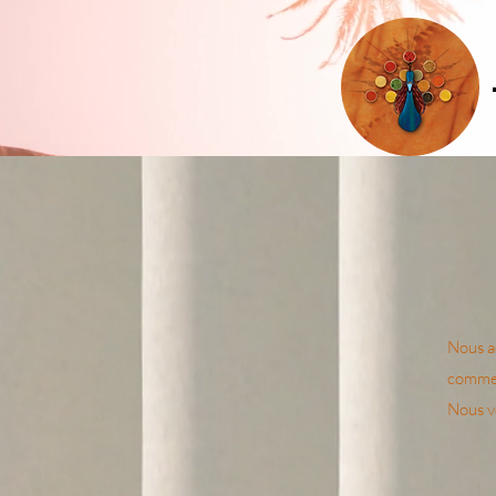
Nous ac
commen
Nous v